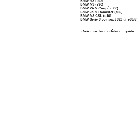
BMW M3 (e92)
BMW M3 (e90)
BMW Z4 M Coupé (e86)
BMW Z4 M Roadster (e85)
BMW M3 CSL (e46)
BMW Série 3 compact 323 ti (e36/5)
> Voir tous les modèles du guide