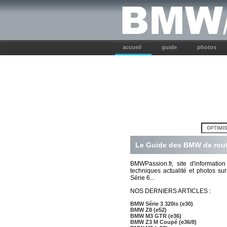
accueil
guide
photos
Le Guide des BMW de rout
BMWPassion.fr, site d'informati
techniques actualité et photos su
Série 6...
NOS DERNIERS ARTICLES :
BMW Série 3 320is (e30)
BMW Z8 (e52)
BMW M3 GTR (e36)
BMW Z3 M Coupé (e36/8)